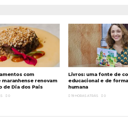
amentos com
Livros: uma fonte de c
e maranhense renovam
educacional e de form
o de Dia dos Pais
humana
ÁS
0
19 HORAS ATRÁS
0