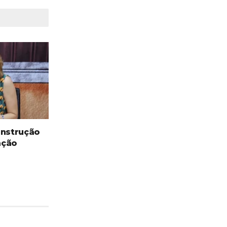
onstrução
ação