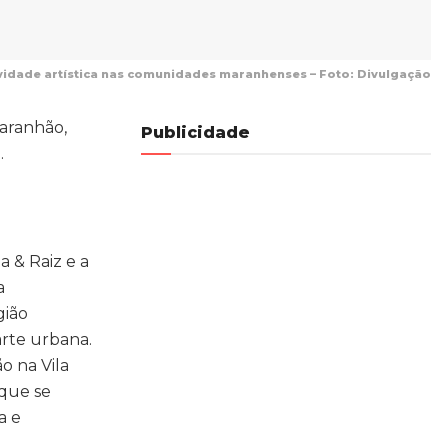
vidade artística nas comunidades maranhenses – Foto: Divulgação
Maranhão,
Publicidade
.
a & Raiz e a
a
gião
arte urbana.
o na Vila
 que se
a e