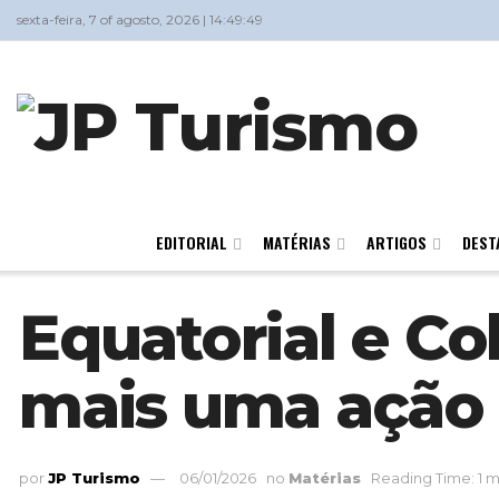
sexta-feira, 7 of agosto, 2026 | 14:49:49
EDITORIAL
MATÉRIAS
ARTIGOS
DEST
Equatorial e C
mais uma ação 
por
JP Turismo
06/01/2026
no
Matérias
Reading Time: 1 m