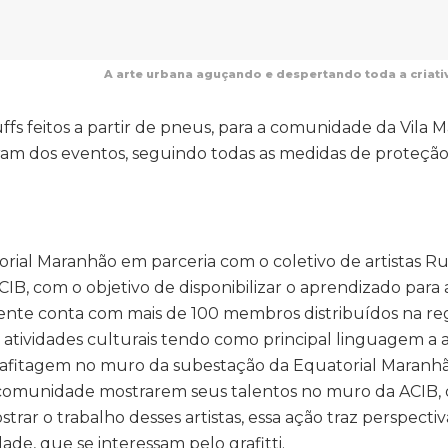
A arte urbana aguçando e despertando toda a criati
puffs feitos a partir de pneus, para a comunidade da Vila 
aram dos eventos, seguindo todas as medidas de proteção
atorial Maranhão em parceria com o coletivo de artistas Ru
IB, com o objetivo de disponibilizar o aprendizado para 
mente conta com mais de 100 membros distribuídos na re
atividades culturais tendo como principal linguagem a 
grafitagem no muro da subestação da Equatorial Maranhã
da comunidade mostrarem seus talentos no muro da ACIB,
trar o trabalho desses artistas, essa ação traz perspectiv
de, que se interessam pelo grafitti.