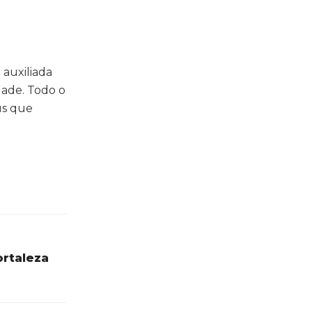
 auxiliada
dade. Todo o
us que
ortaleza