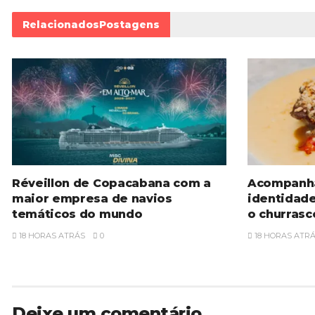
Relacionados
Postagens
Réveillon de Copacabana com a
Acompanh
maior empresa de navios
identidad
temáticos do mundo
o churrasc
18 HORAS ATRÁS
0
18 HORAS ATR
Deixe um comentário