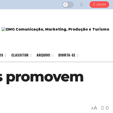
LOGIN
OS
CLASSITUR
ARQUIVO
DIVIRTA-SE
tas promovem
A
0
A