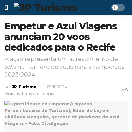
Empetur e Azul Viagens
anunciam 20 voos
dedicados para o Recife
A ação representa um acrescimento de
63% no número de voos para a temporada
2023/2024
por
JP Turismo
28/10/2024
A
A
Reading Time: 2 mins read