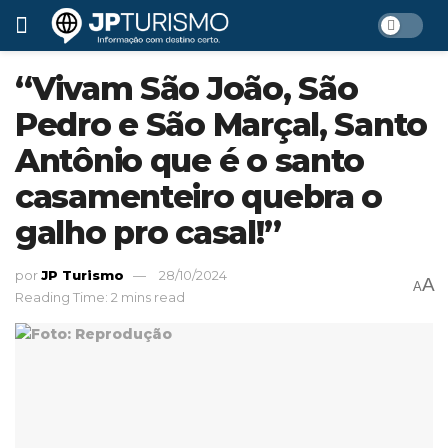
“Vivam São João, São
Pedro e São Marçal, Santo
Antônio que é o santo
casamenteiro quebra o
galho pro casal!”
por
JP Turismo
28/10/2024
A
A
Reading Time: 2 mins read