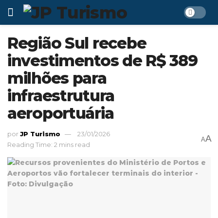
Região Sul recebe
investimentos de R$ 389
milhões para
infraestrutura
aeroportuária
por
JP Turismo
23/01/2026
A
A
Reading Time: 2 mins read