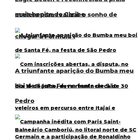
mais bonita do Caribe
acelera para realizar o sonho de
chegar à Fórmula 1
A triunfante aparição do Bumba meu
boi de Santa Fé, na festa de São
Pedro