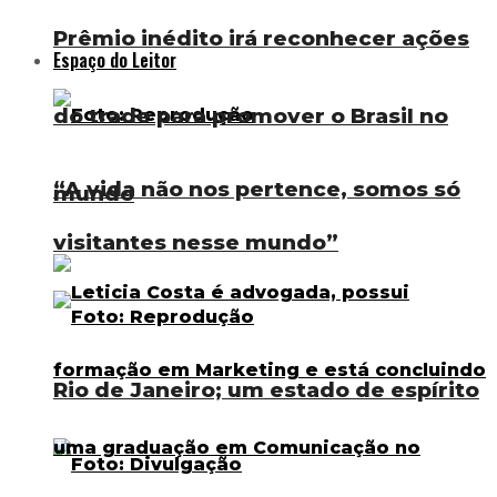
Prêmio inédito irá reconhecer ações
Espaço do Leitor
do trade para promover o Brasil no
“A vida não nos pertence, somos só
mundo
visitantes nesse mundo”
Rio de Janeiro; um estado de espírito