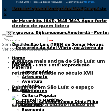
© 1995-2026 | Todos os direitos reservados | Desenvolvido por
Os Orcas
.
O maior desafio da liderança mora
dentro de quem lidera
Sem resultado
Ver todos os resultados
Home
A planta mais antiga de São Luís: um
Editorial
Matérias
Agronegócio
retrato da cidade no século XVII
Artesanato
Aventura
Aviação
Passarela em São Luís: o espaço
Destaques
Bastidores
Cultura Popular
Cruzeiro Marítimo
sagrado que a cidade insiste em
Destinos
Economia