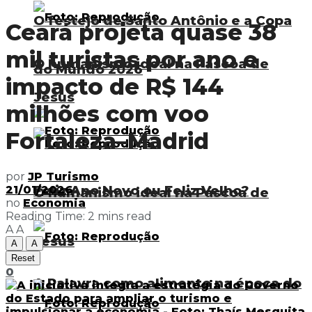
O festejo de Santo Antônio e a Copa
Ceará projeta quase 38
mil turistas por ano e
O humanismo ideal na Páscoa de
do Mundo 2026
impacto de R$ 144
Jesus
milhões com voo
Fortaleza–Madrid
por
JP Turismo
Feliz Ano Novo ou Feliz Velho?
21/01/2026
O humanismo ideal na Páscoa de
no
Economia
Reading Time: 2 mins read
A
A
Jesus
A
A
Reset
0
A Palavra como alimento na época do