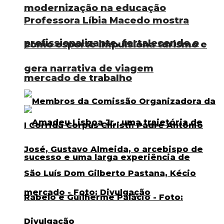
modernização na educação
Professora Líbia Macedo mostra
profissionalizante, fortalecendo o
como esporte impulsiona turismo e
gera narrativa de viagem
mercado de trabalho