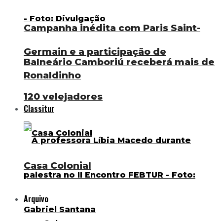
Campanha inédita com Paris Saint-
Germain e a participação de
Balneário Camboriú receberá mais de
Ronaldinho
120 velejadores
Classitur
Casa Colonial
Arquivo