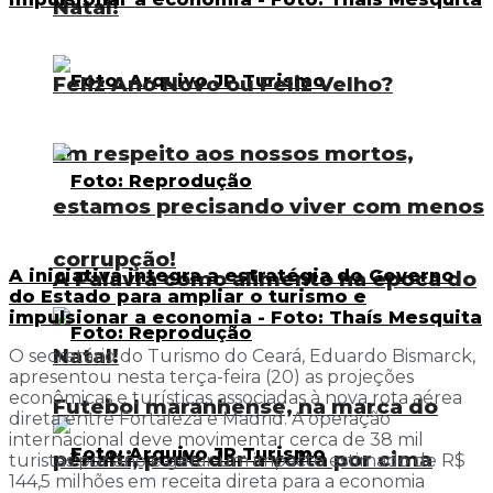
Natal!
Feliz Ano Novo ou Feliz Velho?
Em respeito aos nossos mortos,
estamos precisando viver com menos
corrupção!
A iniciativa integra a estratégia do Governo
A Palavra como alimento na época do
do Estado para ampliar o turismo e
impulsionar a economia - Foto: Thaís Mesquita
Natal!
O secretário do Turismo do Ceará, Eduardo Bismarck,
apresentou nesta terça-feira (20) as projeções
econômicas e turísticas associadas à nova rota aérea
Futebol maranhense, na marca do
direta entre Fortaleza e Madrid. A operação
internacional deve movimentar cerca de 38 mil
pênalti, pode dar a volta por cima
turistas por ano e gerar um impacto estimado de R$
144,5 milhões em receita direta para a economia