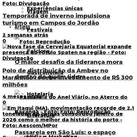
Experiências únicas
Viagem
Temporada de inverno impulsiona
turismo em Campos do Jordão
Artigos
Festivais
2 semanas atrás
0
Folclore
O maior desafio da liderança mora
Polo de distribuição da Ambev no
Gastronomia
dentro de quem lidera
Maranhão recebe investimento de R$ 300
milhões
Hotelaria
4 meses atrás
0
Literatura
Passarela em São Luís: o espaço
Mídia e Marketing