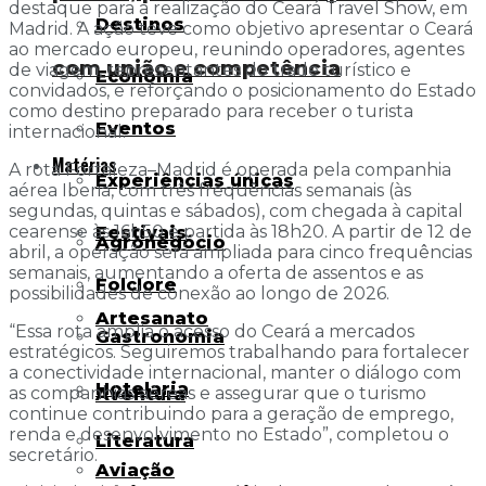
destaque para a realização do Ceará Travel Show, em
Destinos
Madrid. A ação teve como objetivo apresentar o Ceará
ao mercado europeu, reunindo operadores, agentes
com união e competência
de viagem, representantes do trade turístico e
Economia
convidados, e reforçando o posicionamento do Estado
como destino preparado para receber o turista
Eventos
internacional.
Matérias
A rota Fortaleza–Madrid é operada pela companhia
Experiências únicas
aérea Iberia, com três frequências semanais (às
segundas, quintas e sábados), com chegada à capital
cearense às 16h50 e partida às 18h20. A partir de 12 de
Festivais
Agronegócio
abril, a operação será ampliada para cinco frequências
semanais, aumentando a oferta de assentos e as
Folclore
possibilidades de conexão ao longo de 2026.
Artesanato
“Essa rota amplia o acesso do Ceará a mercados
Gastronomia
estratégicos. Seguiremos trabalhando para fortalecer
a conectividade internacional, manter o diálogo com
Hotelaria
as companhias aéreas e assegurar que o turismo
Aventura
continue contribuindo para a geração de emprego,
renda e desenvolvimento no Estado”, completou o
Literatura
secretário.
Aviação