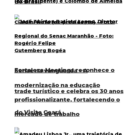
do Brasil
Fortaleza Meetings reconhece o
Senac na vanguarda – A
modernização na educação
trade turístico e celebra os 30 anos
profissionalizante, fortalecendo o
do Visite Ceará
mercado de trabalho