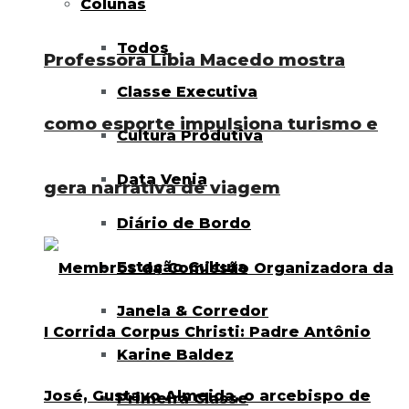
Colunas
Todos
Professora Líbia Macedo mostra
Classe Executiva
como esporte impulsiona turismo e
Cultura Produtiva
Data Venia
gera narrativa de viagem
Diário de Bordo
Estação Cultura
Janela & Corredor
Karine Baldez
Primeira Classe