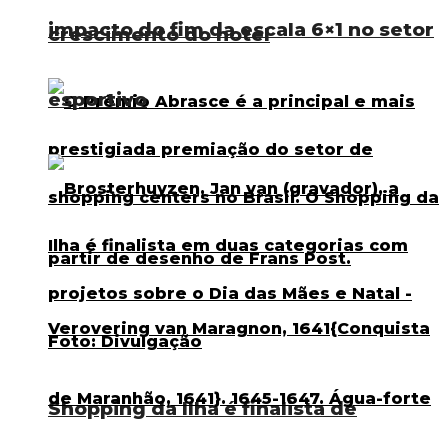
impacto do fim da escala 6×1 no setor
crescimento do hotel
esportivo
Shopping da Ilha é finalista de