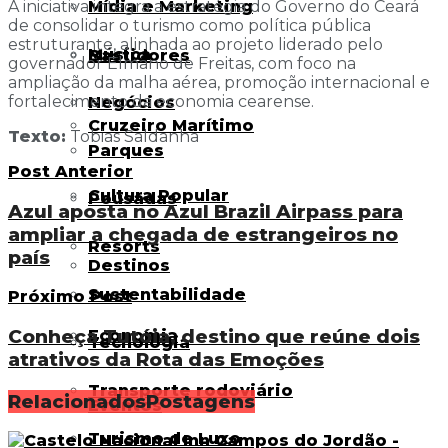
Mídia e Marketing
A iniciativa integra a estratégia do Governo do Ceará
de consolidar o turismo como política pública
estruturante, alinhada ao projeto liderado pelo
Música
Bastidores
governador Elmano de Freitas, com foco na
ampliação da malha aérea, promoção internacional e
fortalecimento da economia cearense.
Negócios
Cruzeiro Marítimo
Texto:
Tobias Saldanha
Parques
Post Anterior
Cultura Popular
Pousadas
Azul aposta no Azul Brazil Airpass para
ampliar a chegada de estrangeiros no
Resorts
país
Destinos
Sustentabilidade
Próximo Post
Conheça Tutóia, destino que reúne dois
Economia
Tecnologia
atrativos da Rota das Emoções
Transporte rodoviário
Relacionados
Postagens
Eventos
Turismo de Luxo