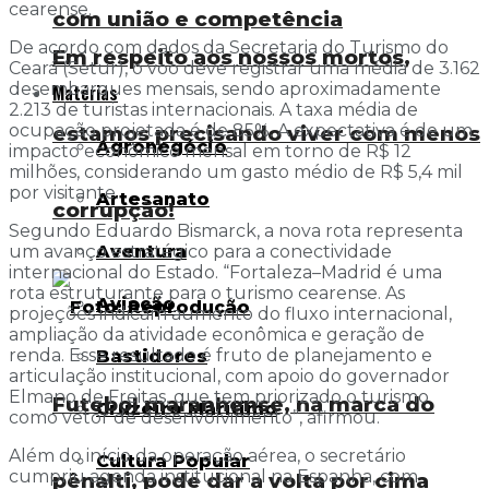
cearense.
com união e competência
De acordo com dados da Secretaria do Turismo do
Em respeito aos nossos mortos,
Ceará (Setur), o voo deve registrar uma média de 3.162
desembarques mensais, sendo aproximadamente
Matérias
2.213 de turistas internacionais. A taxa média de
ocupação projetada é de 85%. A expectativa é de um
estamos precisando viver com menos
Agronegócio
impacto econômico mensal em torno de R$ 12
milhões, considerando um gasto médio de R$ 5,4 mil
por visitante.
Artesanato
corrupção!
Segundo Eduardo Bismarck, a nova rota representa
Aventura
um avanço estratégico para a conectividade
internacional do Estado. “Fortaleza–Madrid é uma
rota estruturante para o turismo cearense. As
Aviação
projeções indicam aumento do fluxo internacional,
ampliação da atividade econômica e geração de
renda. Esse resultado é fruto de planejamento e
Bastidores
articulação institucional, com apoio do governador
Elmano de Freitas, que tem priorizado o turismo
Futebol maranhense, na marca do
Cruzeiro Marítimo
como vetor de desenvolvimento”, afirmou.
Além do início da operação aérea, o secretário
Cultura Popular
cumpriu agenda institucional na Espanha, com
pênalti, pode dar a volta por cima