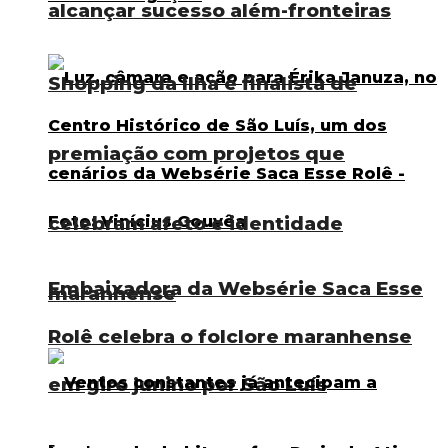
alcançar sucesso além-fronteiras
Shopping da Ilha é finalista de
premiação com projetos que
celebram afeto e identidade
Embaixadora da Websérie Saca Esse
maranhense
Rolê celebra o folclore maranhense
em giro junino por São Luís