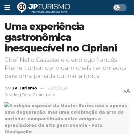
Uma experiência
gastronômica
inesquecível no Cipriani
Chef Nello Cassese e o enólogo francês
Pierre Lurton convidam chefs renomados
para uma jornada culinária única
por
JP Turismo
28/10/2024
A
A
Reading Time: 2 mins read