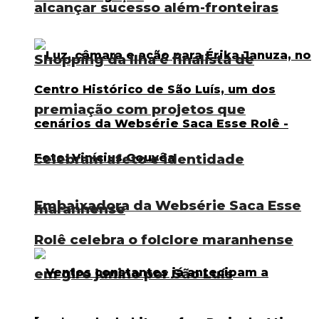
alcançar sucesso além-fronteiras
Shopping da Ilha é finalista de
premiação com projetos que
celebram afeto e identidade
Embaixadora da Websérie Saca Esse
maranhense
Rolê celebra o folclore maranhense
em giro junino por São Luís