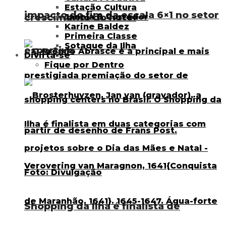
Estação Cultura
impacto do fim da escala 6×1 no setor
crescimento do hotel
Janela & Corredor
Karine Baldez
Primeira Classe
Sotaque da Ilha
esportivo
Divirta-se
Fique por Dentro
Shopping da Ilha é finalista de