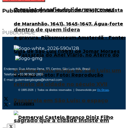
O maior desafio da liderança mora
Publicidade
dentro de quem lidera
PUBLICIDADE
A planta mais antiga de São Luís: um
Endereço: Rua Afonso Pena, 171, Centro, São Luís-MA, Brasil
Telefone: +55 98 9602-2859
E-mail: gutembergbogea@hotmail.com
retrato da cidade no século XVII
© 1995-2026 | Todos os direitos reservados | Desenvolvido por
Os Orcas
.
Passarela em São Luís: o espaço
Destaques
sagrado que a cidade insiste em