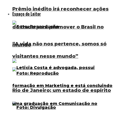
Prêmio inédito irá reconhecer ações
Espaço do Leitor
do trade para promover o Brasil no
“A vida não nos pertence, somos só
mundo
visitantes nesse mundo”
Rio de Janeiro; um estado de espírito