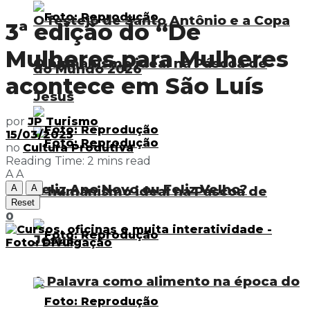
O festejo de Santo Antônio e a Copa
3ª edição do “De
Mulheres para Mulheres
O humanismo ideal na Páscoa de
do Mundo 2026
acontece em São Luís
Jesus
por
JP Turismo
15/03/2025
no
Cultura Produtiva
Reading Time: 2 mins read
A
A
Feliz Ano Novo ou Feliz Velho?
A
A
O humanismo ideal na Páscoa de
Reset
0
Jesus
A Palavra como alimento na época do