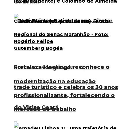
do Brasil
Fortaleza Meetings reconhece o
Senac na vanguarda – A
modernização na educação
trade turístico e celebra os 30 anos
profissionalizante, fortalecendo o
do Visite Ceará
mercado de trabalho