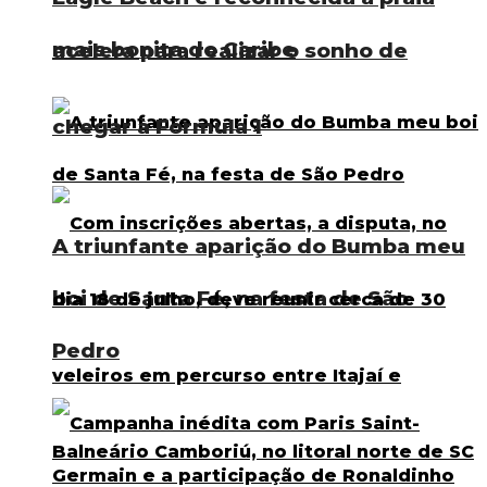
mais bonita do Caribe
acelera para realizar o sonho de
chegar à Fórmula 1
A triunfante aparição do Bumba meu
boi de Santa Fé, na festa de São
Pedro