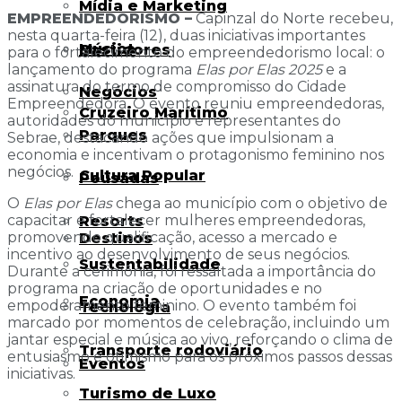
Mídia e Marketing
EMPREENDEDORISMO –
Capinzal do Norte recebeu,
nesta quarta-feira (12), duas iniciativas importantes
Música
Bastidores
para o fortalecimento do empreendedorismo local: o
lançamento do programa
Elas por Elas 2025
e a
assinatura do termo de compromisso do Cidade
Negócios
Empreendedora. O evento reuniu empreendedoras,
Cruzeiro Marítimo
autoridades do município e representantes do
Parques
Sebrae, destacando ações que impulsionam a
economia e incentivam o protagonismo feminino nos
negócios.
Cultura Popular
Pousadas
O
Elas por Elas
chega ao município com o objetivo de
capacitar e fortalecer mulheres empreendedoras,
Resorts
promovendo qualificação, acesso a mercado e
Destinos
incentivo ao desenvolvimento de seus negócios.
Sustentabilidade
Durante a cerimônia, foi ressaltada a importância do
programa na criação de oportunidades e no
Economia
empoderamento feminino. O evento também foi
Tecnologia
marcado por momentos de celebração, incluindo um
jantar especial e música ao vivo, reforçando o clima de
Transporte rodoviário
entusiasmo e otimismo para os próximos passos dessas
Eventos
iniciativas.
Turismo de Luxo