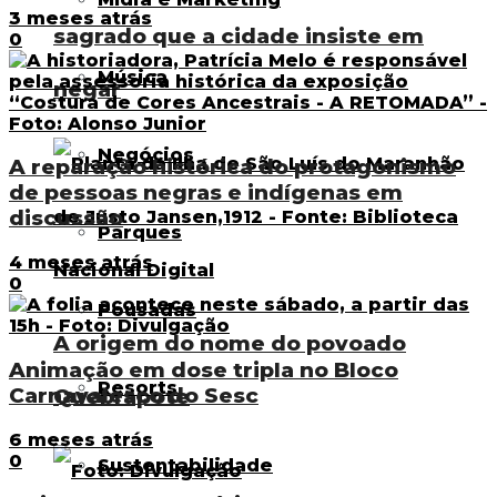
3 meses atrás
sagrado que a cidade insiste em
0
Música
negar
Negócios
A reparação histórica do protagonismo
de pessoas negras e indígenas em
discussão
Parques
4 meses atrás
0
Pousadas
A origem do nome do povoado
Animação em dose tripla no Bloco
Resorts
Carnavalesco do Sesc
Quebrapote
6 meses atrás
0
Sustentabilidade