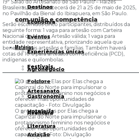
19° Salão do Artesanato de São Paulo – Raízes
Destinos
Brasileiras, que acontecerá de 21 a 25 de maio de 2025,
no Pavilhão da Bienal do Ibirapuera, em São Paulo.
com união e competência
Economia
Serão escolhidos cinco participantes, distribuídos da
seguinte forma: 1 vaga para artesão com Carteira
Nacional de Mestre Artesão válida; 1 vaga para
Eventos
entidade representativa, priorizando aquela que
Matérias
beneficia mais artesãos e famílias. Também haverá
Experiências únicas
cotas de 10% para artesãos com deficiência (PCD),
indígenas e quilombolas.
Festivais
Agronegócio
_______________________________________________________
Folclore
Artesanato
Gastronomia
O programa Elas por Elas chega a
Hotelaria
Aventura
Capinzal do Norte para impulsionar o
protagonismo feminino nos negócios e
Literatura
oferecer mais oportunidades de
Aviação
capacitação – Foto: Divulgação