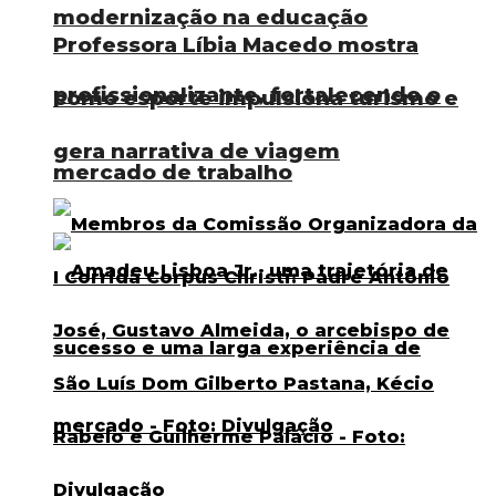
modernização na educação
Professora Líbia Macedo mostra
profissionalizante, fortalecendo o
como esporte impulsiona turismo e
gera narrativa de viagem
mercado de trabalho