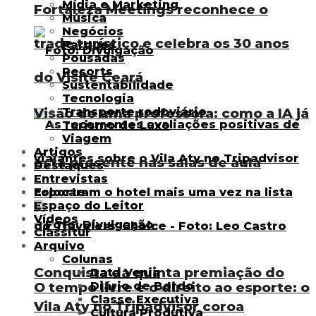
Mídia e Marketing
Fortaleza Meetings reconhece o
Música
Negócios
trade turístico e celebra os 30 anos
Parques
Pousadas
Resorts
do Visite Ceará
Sustentabilidade
Tecnologia
Visão de uma professora: como a IA já
Transporte rodoviário
Turismo de Luxo
Viagem
Artigos
está presente nas salas de aula
Destaques
Entrevistas
Esporte
Espaço do Leitor
Vídeos
Classitur
Arquivo
Colunas
Conquista da quinta premiação do
Data Venia
Diário de Bordo
O tempo livre e o direito ao esporte: o
Classe Executiva
Vila Aty no Tripadvisor coroa
Cultura Produtiva