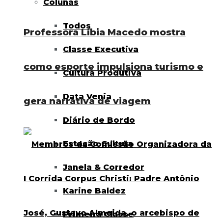
Colunas
Todos
Professora Líbia Macedo mostra
Classe Executiva
como esporte impulsiona turismo e
Cultura Produtiva
Data Venia
gera narrativa de viagem
Diário de Bordo
Estação Cultura
Janela & Corredor
Karine Baldez
Primeira Classe