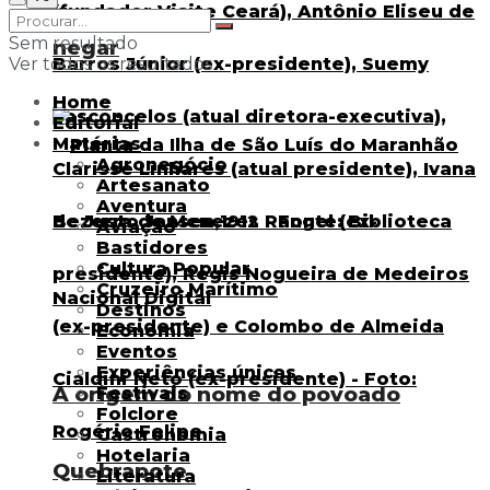
Sem resultado
negar
Ver todos os resultados
Home
Editorial
Matérias
Agronegócio
Artesanato
Aventura
Aviação
Bastidores
Cultura Popular
Cruzeiro Marítimo
Destinos
Economia
Eventos
Experiências únicas
A origem do nome do povoado
Festivais
Folclore
Gastronomia
Hotelaria
Quebrapote
Literatura