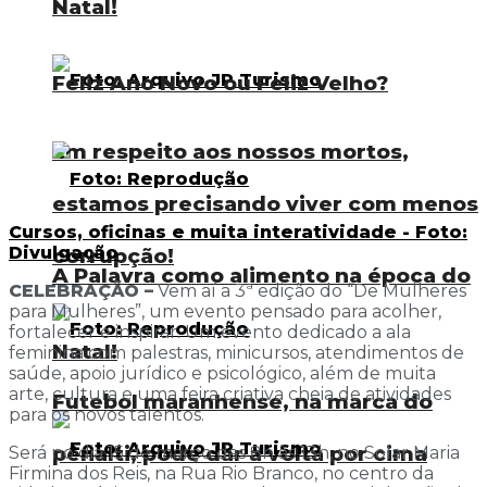
Natal!
Feliz Ano Novo ou Feliz Velho?
Em respeito aos nossos mortos,
estamos precisando viver com menos
Cursos, oficinas e muita interatividade - Foto:
Divulgação
corrupção!
A Palavra como alimento na época do
CELEBRAÇÃO –
Vem aí a 3ª edição do “De Mulheres
para Mulheres”, um evento pensado para acolher,
fortalecer e inspirar. Um evento dedicado a ala
Natal!
feminina com palestras, minicursos, atendimentos de
saúde, apoio jurídico e psicológico, além de muita
arte, cultura e uma feira criativa cheia de atividades
Futebol maranhense, na marca do
para os novos talentos.
pênalti, pode dar a volta por cima
Será no dia 15 de março das 8h às 13h, no Solar Maria
Firmina dos Reis, na Rua Rio Branco, no centro da