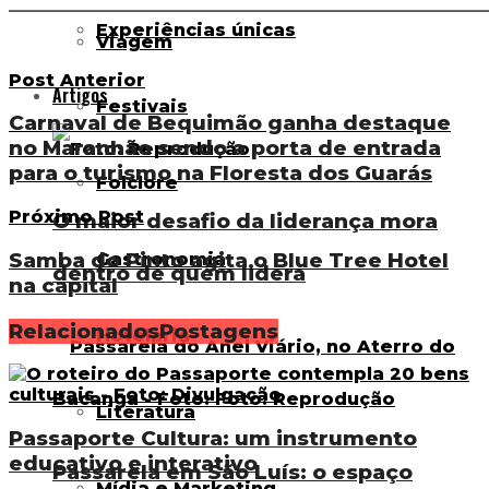
_______________________________________________________
Experiências únicas
Viagem
Post Anterior
Artigos
Festivais
Carnaval de Bequimão ganha destaque
no Maranhão sendo a porta de entrada
para o turismo na Floresta dos Guarás
Folclore
Próximo Post
O maior desafio da liderança mora
Samba do Pinto agita o Blue Tree Hotel
Gastronomia
dentro de quem lidera
na capital
Relacionados
Postagens
Hotelaria
Literatura
Passaporte Cultura: um instrumento
educativo e interativo
Passarela em São Luís: o espaço
Mídia e Marketing