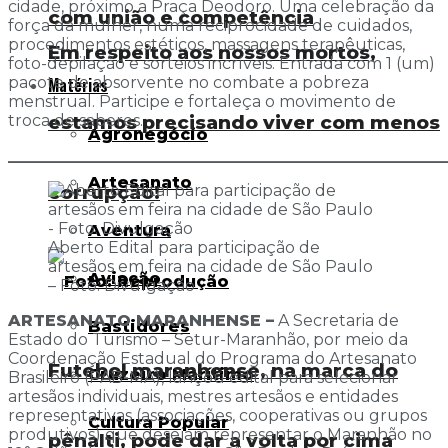
cidade, próximo a Praça Deodoro. Uma celebração da
com união e competência
força da mulher, numa reciprocidade de cuidados,
procedimentos estéticos, massagens terapêuticas,
Em respeito aos nossos mortos,
foto-depilação e sorteios incríveis. Entrada com 1 (um)
Matérias
pacote de absorvente no combate a pobreza
menstrual. Participe e fortaleça o movimento de
troca de saberes.
estamos precisando viver com menos
Agronegócio
_______________________________________________________
Artesanato
corrupção!
Aventura
Aberto Edital para participação de
artesãos em feira na cidade de São Paulo
Aviação
– Foto: Divulgação
ARTESANATO MARANHENSE –
A Secretaria de
Bastidores
Estado do Turismo – Setur-Maranhão, por meio da
Coordenação Estadual do Programa do Artesanato
Futebol maranhense, na marca do
Cruzeiro Marítimo
Brasileiro (PAB-MA), lançou edital para selecionar
artesãos individuais, mestres artesãos e entidades
representativas (associações, cooperativas ou grupos
Cultura Popular
produtivos) que desejam representar o Maranhão no
pênalti, pode dar a volta por cima