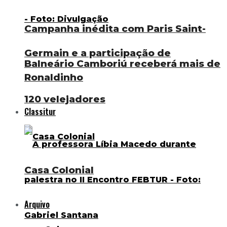
Campanha inédita com Paris Saint-
Germain e a participação de
Balneário Camboriú receberá mais de
Ronaldinho
120 velejadores
Classitur
Casa Colonial
Arquivo