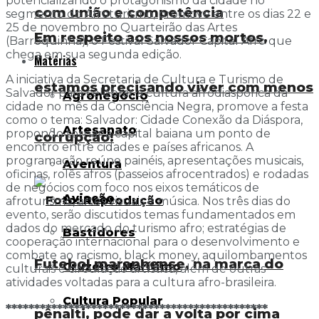
potencializando o protagonismo da cidade no
com união e competência
segmento do Afroturismo, promove entre os dias 22 e
25 de novembro no Quarteirão das Artes
Em respeito aos nossos mortos,
(Barroquinha), o Festival Salvador Capital Afro que
chega em sua segunda edição.
Matérias
A iniciativa da Secretaria de Cultura e Turismo de
estamos precisando viver com menos
Salvador para celebrar a cultura afrodiaspórica da
Agronegócio
cidade no mês da Consciência Negra, promove a festa
como o tema: Salvador: Cidade Conexão da Diáspora,
Artesanato
propondo tornar a capital baiana um ponto de
corrupção!
encontro entre cidades e países africanos. A
programação reúne painéis, apresentações musicais,
Aventura
oficinas, rolês afros (passeios afrocentrados) e rodadas
de negócios com foco nos eixos temáticos de
Aviação
afroturismo, artes visuais e música. Nos três dias do
evento, serão discutidos temas fundamentados em
dados do mercado do turismo afro; estratégias de
Bastidores
cooperação internacional para o desenvolvimento e
combate ao racismo, black money, aquilombamentos
Futebol maranhense, na marca do
Cruzeiro Marítimo
culturais e circulação artística, além de outras
atividades voltadas para a cultura afro-brasileira.
Cultura Popular
**********************************************
pênalti, pode dar a volta por cima