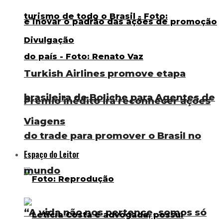
Turkish Airlines promove etapa
brasileira de Boliche para Agentes de
Prêmio inédito irá reconhecer ações
Viagens
do trade para promover o Brasil no
Espaço do Leitor
mundo
“A vida não nos pertence, somos só