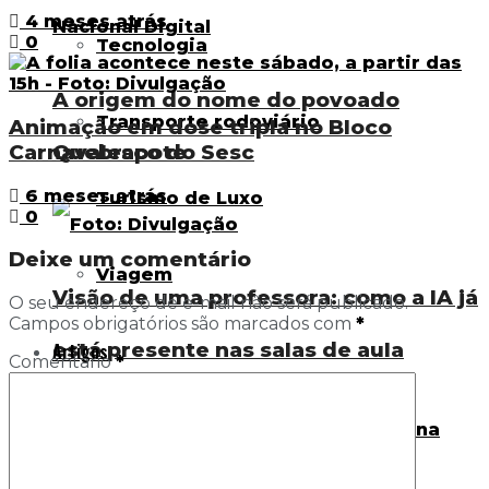
4 meses atrás
0
Tecnologia
A origem do nome do povoado
Transporte rodoviário
Animação em dose tripla no Bloco
Quebrapote
Carnavalesco do Sesc
6 meses atrás
Turismo de Luxo
0
Deixe um comentário
Viagem
Visão de uma professora: como a IA já
O seu endereço de e-mail não será publicado.
Campos obrigatórios são marcados com
*
está presente nas salas de aula
Artigos
Comentário
*