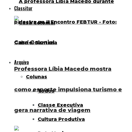
Classitur
Casa Colonial
Arquivo
Professora Líbia Macedo mostra
Colunas
como esporte impulsiona turismo e
Todos
Classe Executiva
gera narrativa de viagem
Cultura Produtiva