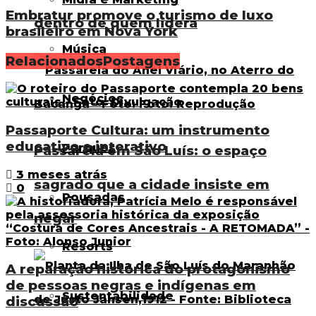
Embratur promove o turismo de luxo
dentro de quem lidera
brasileiro em Nova York
Música
Relacionados
Postagens
Negócios
Passaporte Cultura: um instrumento
educativo e interativo
Parques
Passarela em São Luís: o espaço
3 meses atrás
sagrado que a cidade insiste em
0
Pousadas
negar
Resorts
A reparação histórica do protagonismo
de pessoas negras e indígenas em
Sustentabilidade
discussão