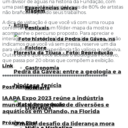
um divisor de águas na história da Fundação, com
uma participação histórica de mais de 80% de artistas
Experiências únicas
Viagem
não brancos expondo seus trabalhos.
A dica de visitação é que você vá com uma roupa
Artigos
Festivais
confortável, pegue um fôlder-mapa da mostra e
acompanhe o percurso proposto. Para apreciar e
interagir com a exposição é necessário tempo, então
indicamos que você vá sem pressa, reserve um dia
Folclore
para vivenciar essa experiência tão valiosa e reflexiva.
Outra dica é que você acesse o audioguia inclusivo,
que passa por 20 obras que compõem a exibição.
Link
.
Gastronomia
Pedra da Gávea: entre a geologia e a
**********************************************
hipótese fenícia
Post Anterior
Hotelaria
IAAPA Expo 2023 reúne a indústria
mundial dos parques de diversões e
Literatura
aquáticos em Orlando, na Florida
Próximo Post
O maior desafio da liderança mora
Mídia e Marketing