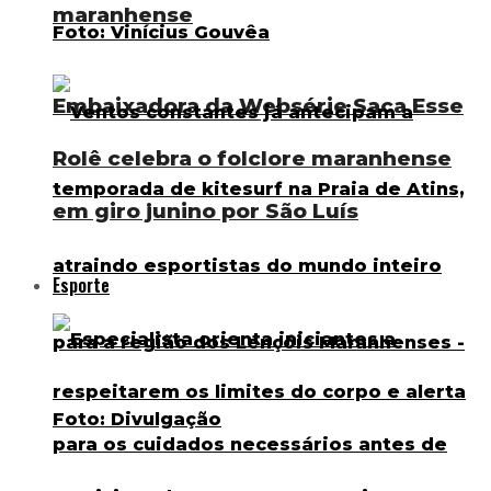
maranhense
Embaixadora da Websérie Saca Esse
Rolê celebra o folclore maranhense
em giro junino por São Luís
Esporte