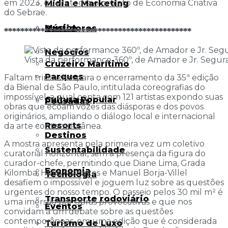
em 2023, que integra o projeto de Economia Criativa
Mídia e Marketing
do Sebrae.
Música
Bastidores
**********************************************
Negócios
Vista da performance 360º, de Amador e Jr. Segur
Cruzeiro Marítimo
Parques
Faltam trinta dias para o encerramento da 35ª edição
da Bienal de São Paulo, intitulada coreografias do
impossível, a qual conta com 121 artistas expondo suas
Cultura Popular
Pousadas
obras que ecoam vozes das diásporas e dos povos
originários, ampliando o diálogo local e internacional
Resorts
da arte contemporânea.
Destinos
A mostra apresenta pela primeira vez um coletivo
Sustentabilidade
curatorial horizontal, sem a presença da figura do
curador-chefe, permitindo que Diane Lima, Grada
Economia
Kilomba, Hélio Menezes e Manuel Borja-Villel
Tecnologia
desafiem o impossível e joguem luz sobre as questões
urgentes do nosso tempo. O passeio pelos 30 mil m² é
Transporte rodoviário
uma imersão por obras provocativas e que nos
Eventos
convidam a um debate sobre as questões
contemporâneas, em uma edição que é considerada
Turismo de Luxo