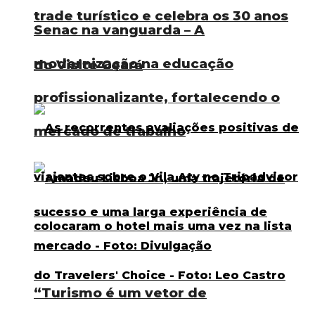
trade turístico e celebra os 30 anos
Senac na vanguarda – A
modernização na educação
do Visite Ceará
profissionalizante, fortalecendo o
mercado de trabalho
“Turismo é um vetor de