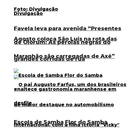
Favela leva para avenida “Presentes
Agosto coloca São Luís na rota das
de Olorum: As pérolas negras do
Maranhão são carregadas de Axé”
grandes corridas de rua
Escola de Samba Flor do Samba