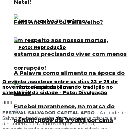
Natal!
Feliz Ano Novo ou Feliz Velho?
Em respeito aos nossos mortos,
estamos precisando viver com menos
corrupção!
A Palavra como alimento na época do
O evento acontece entre os dias 22 e 25 de
novembro e está se tornando tradição no
calendário da cidade - Foto: Divulgação
Natal!
Futebol maranhense, na marca do
FESTIVAL SALVADOR CAPITAL AFRO
– A cidade de
Salvador visando estimular a economia criativa e a
pênalti, pode dar a volta por cima
descoberta de talentos negros na Bahia,