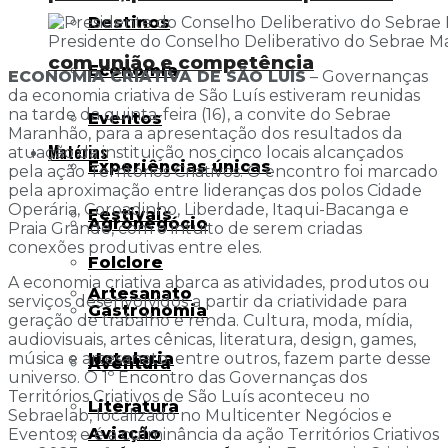
Destinos
Presidente do Conselho Deliberativo do Sebrae Ma
com união e competência
Economia
ECONOMIA CRIATIVA DE SÃO LUÍS
– Governanças
da economia criativa de São Luís estiveram reunidas
na tarde da quinta-feira (16), a convite do Sebrae
Eventos
Maranhão, para a apresentação dos resultados da
Matérias
atuação da instituição nos cinco locais alcançados
Experiências únicas
pela ação Territórios Criativos. O encontro foi marcado
pela aproximação entre lideranças dos polos Cidade
Operária, Coroadinho, Liberdade, Itaqui-Bacanga e
Festivais
Agronegócio
Praia Grande, com o intuito de serem criadas
conexões produtivas entre eles.
Folclore
A economia criativa abarca as atividades, produtos ou
Artesanato
serviços desenvolvidos a partir da criatividade para
Gastronomia
geração de trabalho e renda. Cultura, moda, mídia,
audiovisuais, artes cênicas, literatura, design, games,
Hotelaria
música e artesanato, entre outros, fazem parte desse
Aventura
universo. O 1º Encontro das Governanças dos
Territórios Criativos de São Luís aconteceu no
Literatura
Sebraelab, localizado no Multicenter Negócios e
Aviação
Eventos, e é a culminância da ação Territórios Criativos