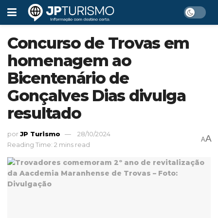
Concurso de Trovas em
homenagem ao
Bicentenário de
Gonçalves Dias divulga
resultado
por
JP Turismo
28/10/2024
A
A
Reading Time: 2 mins read