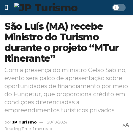
São Luís (MA) recebe
Ministro do Turismo
durante o projeto “MTur
Itinerante”
Com a presença do ministro Celso Sabino,
evento será palco de apresentação sobre
oportunidades de financiamento por meio
do Fungetur, que proporciona crédito em
condições diferenciadas a
empreendimentos turísticos privados
por
JP Turismo
28/10/2024
A
A
Reading Time: 1 min read