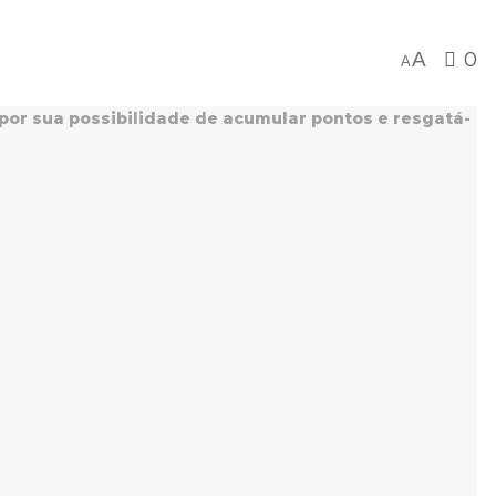
A
0
A