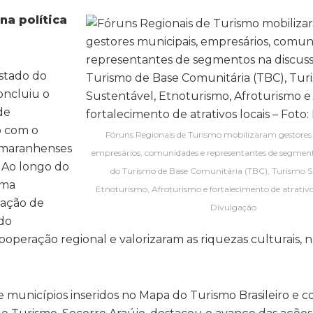
a política
stado do
oncluiu o
de
o com o
Fóruns Regionais de Turismo mobilizaram gestores
s maranhenses
empresários, comunidades e representantes de segment
. Ao longo do
do Turismo de Base Comunitária (TBC), Turismo S
uma
Etnoturismo, Afroturismo e fortalecimento de atrativos
ração de
Divulgação
 do
cooperação regional e valorizaram as riquezas culturais, n
 municípios inseridos no Mapa do Turismo Brasileiro e c