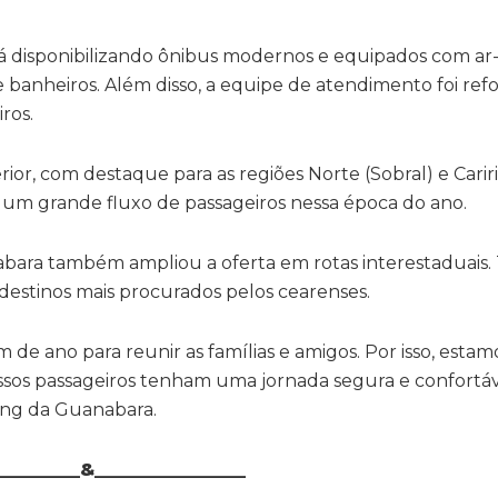
tá disponibilizando ônibus modernos e equipados com ar
e banheiros. Além disso, a equipe de atendimento foi ref
ros.
erior, com destaque para as regiões Norte (Sobral) e Carir
 um grande fluxo de passageiros nessa época do ano.
bara também ampliou a oferta em rotas interestaduais. 
 destinos mais procurados pelos cearenses.
 de ano para reunir as famílias e amigos. Por isso, estam
ssos passageiros tenham uma jornada segura e confortáve
ing da Guanabara.
__________&_________________