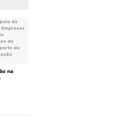
ão na
a