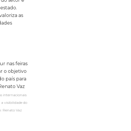
 do setor e
 estado.
aloriza as
idades
s internacionais
a visibilidade do
to: Renato Vaz