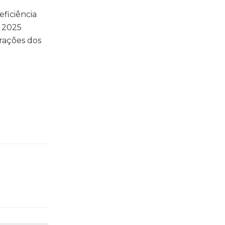
ficiência
m 2025
trações dos