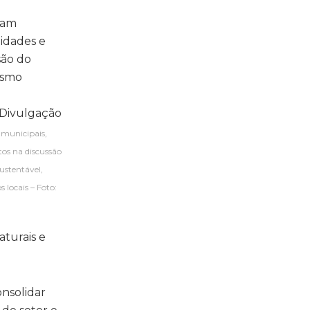
 municipais,
os na discussão
ustentável,
 locais – Foto:
aturais e
onsolidar