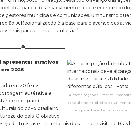
a de Turismo, Socorro Araújo, destacou o avanço das ações
 contribui para o desenvolvimento social e econômico do
de gestores municipais e comunidades, um turismo que v
a região. A Regionalização é a base para o avanço das ativ
ios reais para a nossa população.”
__________&_________________
i
apresentar
atrativos
em
2025
mada em 20 feiras
abordagem autêntica e
A participação da Embratur nas feira
estande nos grandes
deve alcançar o objetivo de aumentar 
lturais do povo brasileiro
país para diferentes públicos – Fo
tureza do país. O objetivo
ejo de turistas e profissionais do setor em visitar o Brasil.