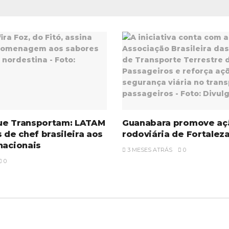
ue Transportam: LATAM
Guanabara promove aç
s de chef brasileira aos
rodoviária de Fortalez
nacionais
3 MESES ATRÁS
0
0