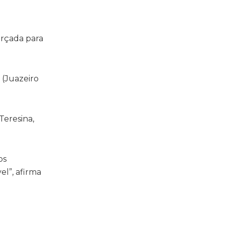
-
orçada para
i (Juazeiro
Teresina,
os
l”, afirma