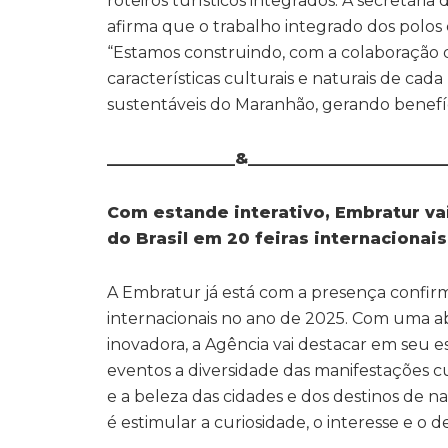
roteiros turísticos integrados. A secretári
afirma que o trabalho integrado dos polos
“Estamos construindo, com a colaboração 
características culturais e naturais de cad
sustentáveis do Maranhão, gerando benefíc
________________&________________________
Com
estande
interativo
,
Embratur
va
do
Brasil
em
20
feiras
internacionais
A Embratur já está com a presença confir
internacionais no ano de 2025. Com uma 
inovadora, a Agência vai destacar em seu 
eventos a diversidade das manifestações cu
e a beleza das cidades e dos destinos de na
é estimular a curiosidade, o interesse e o des