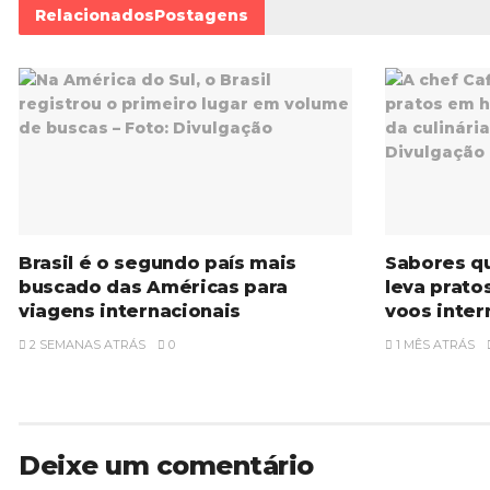
Relacionados
Postagens
Brasil é o segundo país mais
Sabores q
buscado das Américas para
leva prato
viagens internacionais
voos inter
2 SEMANAS ATRÁS
0
1 MÊS ATRÁS
Deixe um comentário