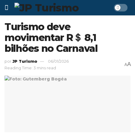
Turismo deve
movimentar R＄ 8,1
bilhões no Carnaval
por
JP Turismo
06/01/2026
A
A
Reading Time: 3 mins read