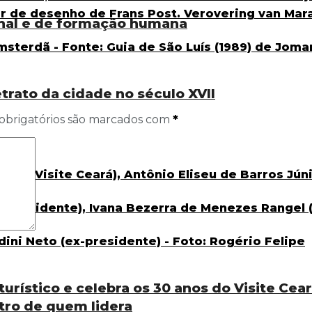
onal e de formação humana
etrato da cidade no século XVII
obrigatórios são marcados com
*
urístico e celebra os 30 anos do Visite Cea
tro de quem lidera