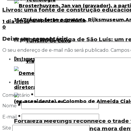
Livros: uma fonte de construção educaci
Transporte rodoviário
1 dia atrás
0
Deixe um comentário
A planta mais antiga de São Luís: um r
Turismo de Luxo
O seu endereço de e-mail não será publicado.
Campos 
Destaques
Viagem
Artigos
Comentário
*
Nome
*
E-mail
*
Fortaleza Meetings reconhece o trade t
Site
O maior desafio da liderança mora den