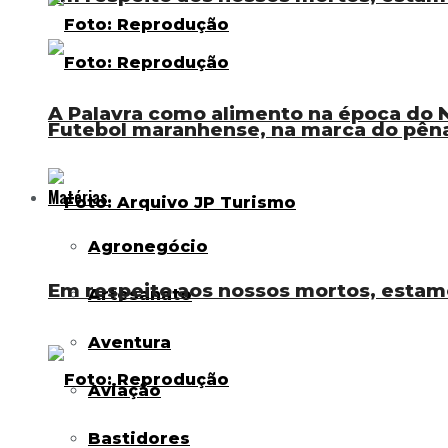
A Palavra como alimento na época do N
Futebol maranhense, na marca do pênal
Matérias
Agronegócio
Em respeito aos nossos mortos, estam
Artesanato
Aventura
Aviação
Bastidores