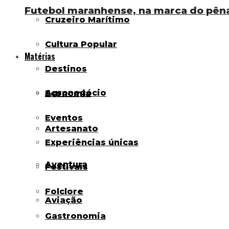
Futebol maranhense, na marca do pênal
Cruzeiro Marítimo
Cultura Popular
Matérias
Destinos
Agronegócio
Economia
Eventos
Artesanato
Experiências únicas
Aventura
Festivais
Folclore
Aviação
Gastronomia