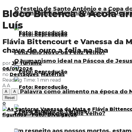
O festejo de Santo Antônio e a Copa 
Bloco Bittencá & Acolá ar
O humanismo ideal na Páscoa de Jesu
Luís
Flávia Bittencourt e Vanessa da M
chave de ouro a folia na Ilha
Feliz Ano Novo ou Feliz Velho?
O humanismo ideal na Páscoa de Jesu
por
JP Turismo
06/01/2026
no
Destaques
,
Matérias
Reading Time: 1 min read
A
A
A Palavra como alimento na época do N
A
A
Reset
0
Feliz Ano Novo ou Feliz Velho?
Em respeito aos nossos mortos, estam