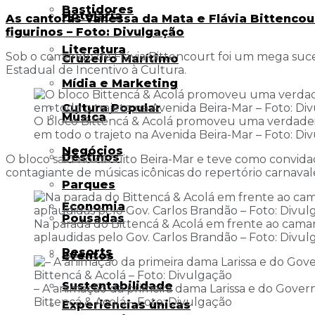
Bastidores
Hotelaria
As cantoras Vanessa da Mata e Flávia Bittencou
figurinos – Foto: Divulgação
Literatura
Sob o comando de Flávia Bittencourt foi um mega suces
Cruzeiro Marítimo
Estadual de Incentivo à Cultura.
Mídia e Marketing
Cultura Popular
Música
O bloco Bittencá & Acolá promoveu uma verdadeira 
em todo o trajeto na Avenida Beira-Mar – Foto: Di
Negócios
Destinos
O bloco saiu no circuito Beira-Mar e teve como convida
contagiante de músicas icônicas do repertório carnavale
Parques
Economia
Pousadas
Na parada do Bittencá & Acolá em frente ao cama
aplaudidas pelo Gov. Carlos Brandão – Foto: Divu
Resorts
Eventos
Sustentabilidade
– A animação da primeira dama Larissa e do Gover
Bittencá & Acolá – Foto: Divulgação
Experiências únicas