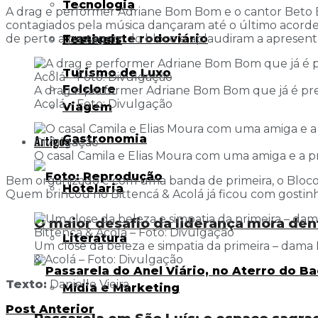
Tecnologia
A drag e performer Adriane Bom Bom e o cantor Beto E
contagiados pela música dançaram até o último acorde
Transporte rodoviário
de perto a passagem do bloco e aplaudiram a apresenta
Festivais
Turismo de Luxo
Folclore
A drag e performer Adriane Bom Bom que já é pre
Acolá – Foto: Divulgação
Viagem
Gastronomia
Artigos
O casal Camila e Elias Moura com uma amiga e a pr
Bem organizado e com uma banda de primeira, o Bloco B
Hotelaria
Quem brincou no Bittencá & Acolá já ficou com gostin
O maior desafio da liderança mora den
Literatura
Um close da beleza e simpatia da primeira – dam
& Acolá – Foto: Divulgação
Texto:
Danielle Vieira
Mídia e Marketing
Post Anterior