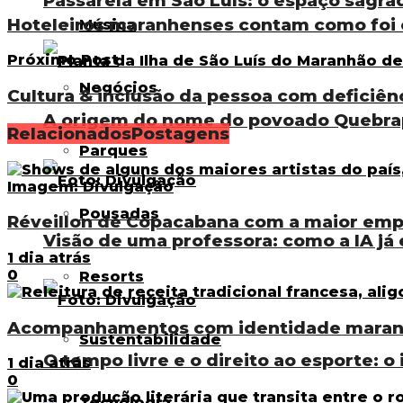
Passarela em São Luís: o espaço sagra
Hoteleiros maranhenses contam como foi 
Música
Próximo Post
Negócios
Cultura & inclusão da pessoa com deficiên
A origem do nome do povoado Quebra
Relacionados
Postagens
Parques
Pousadas
Réveillon de Copacabana com a maior emp
Visão de uma professora: como a IA já 
1 dia atrás
0
Resorts
Acompanhamentos com identidade maranhe
Sustentabilidade
O tempo livre e o direito ao esporte: o
1 dia atrás
0
Tecnologia