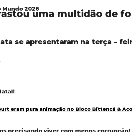
do Mundo 2026
rastou uma multidão de fo
s
ata se apresentaram na terça – fe
s
atal!
os precisando viver com menos corrupção!