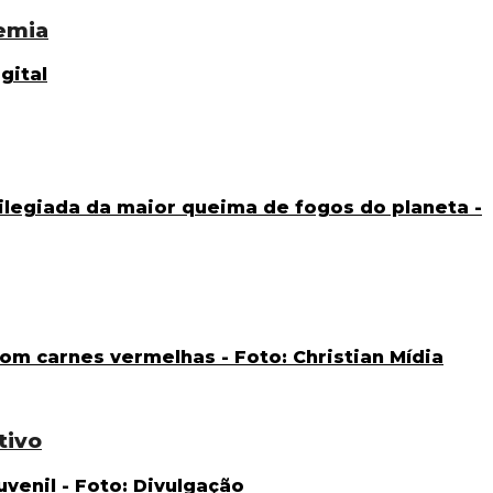
emia
tivo