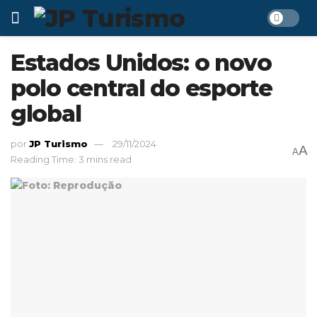
Estados Unidos: o novo
polo central do esporte
global
por
JP Turismo
29/11/2024
A
A
Reading Time: 3 mins read