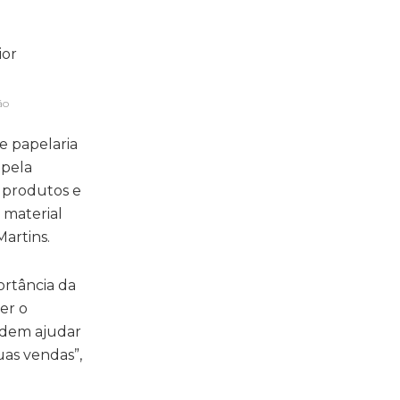
ão
de papelaria
 pela
s produtos e
 material
artins.
ortância da
er o
odem ajudar
uas vendas”,