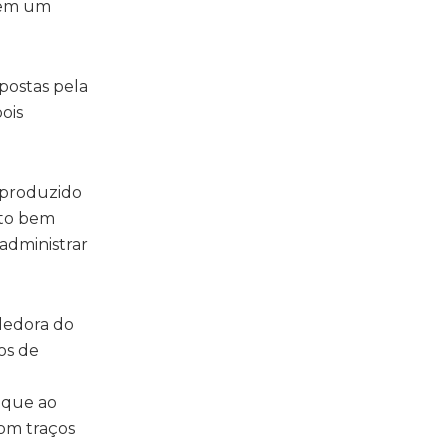
a em um
mpostas pela
ois
 produzido
ito bem
administrar
dedora do
os de
o que ao
com traços