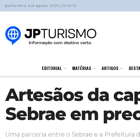
quinta-feira, 6 of agosto, 2026 | 22:34:10
EDITORIAL
MATÉRIAS
ARTIGOS
DEST
Artesãos da cap
Sebrae em prec
Uma parceria entre o Sebrae e a Prefeitura d