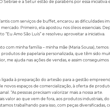
O Sebrae e a Setur estão de parabéns por essa iniciativ
fantis com serviços de buffet, encarou as dificuldades i
mercado. Primeiro, ela apostou nos óleos essenciais. Dep
o “Eu Amo São Luís” e resolveu aproveitar a iniciativa.
nto com minha família – minha mãe (Maria Sousa), temos
s e produtos de papelaria personalizada, que têm sido mu
nior, me ajuda nas ações de vendas, e assim conseguimos 
á ligada à preparação do artesão para a gestão empreen
o de novos espaços de comercialização, à oferta de produt
nal. “As pessoas precisam valorizar mais a nossa arte.
s valor ao que vem de fora, aos produtos industriais, d
stamos trabalhando para isso, com peças diversificadas, 