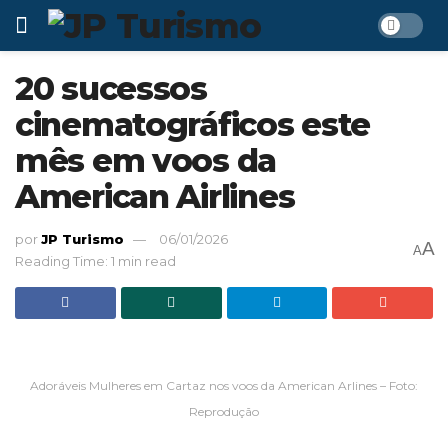
20 sucessos
cinematográficos este
mês em voos da
American Airlines
por
JP Turismo
06/01/2026
A
A
Reading Time: 1 min read
Adoráveis Mulheres em Cartaz nos voos da American Arlines – Foto:
Reprodução