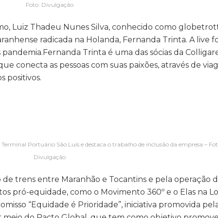
Foto: Divulgação
o, Luiz Thadeu Nunes Silva, conhecido como globetrot
ranhense radicada na Holanda, Fernanda Trinta. A live fo
s pandemia.Fernanda Trinta é uma das sócias da Colligar
ue conecta as pessoas com suas paixões, através de via
s positivos.
 Terminal Portuário São Luís e destaca o trabalho de inclusão da empresa – Fot
Divulgação
o de trens entre Maranhão e Tocantins e pela operação 
tos pró-equidade, como o Movimento 360º e o Elas na Log
omisso “Equidade é Prioridade”, iniciativa promovida pel
r meio do Pacto Global, que tem como objetivo promove