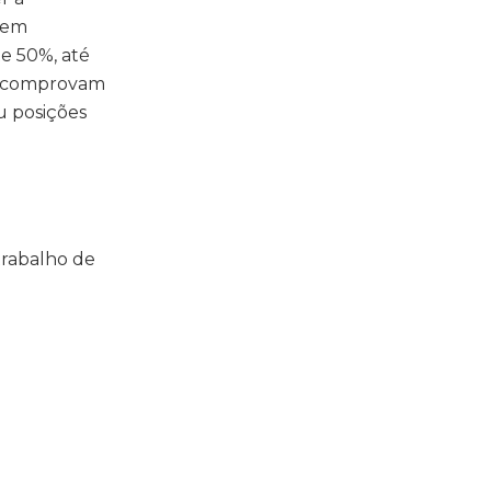
 em
te 50%, até
es comprovam
u posições
trabalho de