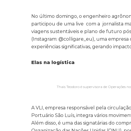
No último domingo, o engenheiro agrônom
participou de uma live com a jornalista ma
viagens sustentáveis e plano de futuro pó
(Instagram: @colligare_eu), uma empresa q
experiências significativas, gerando impacto
Elas na logística
Thais Teodoro é supervisora de Operações no
A VLI, empresa responsável pela circulaçã
Portuário São Luís, integra vários movimen
Além disso, é uma das signatárias do compr
Organização das Nações Unidas (ONU), po