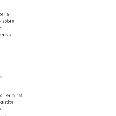
ter e
i sobre
e
gens e
o:
do Terminal
ística.
a
r a