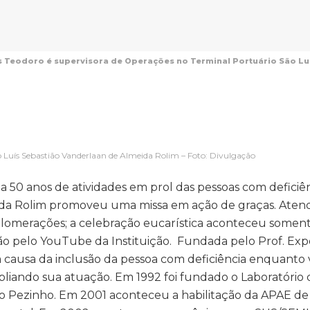
s Teodoro é supervisora de Operações no Terminal Portuário São Luí
 Luís Sebastião Vanderlaan de Almeida Rolim – Foto: Divulgação
50 anos de atividades em prol das pessoas com deficiên
ida Rolim promoveu uma missa em ação de graças. Ate
glomerações; a celebração eucarística aconteceu soment
ssão pelo YouTube da Instituição. Fundada pelo Prof. Exp
 causa da inclusão da pessoa com deficiência enquanto v
pliando sua atuação. Em 1992 foi fundado o Laboratório 
 do Pezinho. Em 2001 aconteceu a habilitação da APAE de