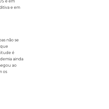
US e em
itiva e em
oas não se
 que
itude é
ndemia ainda
hegou ao
m os