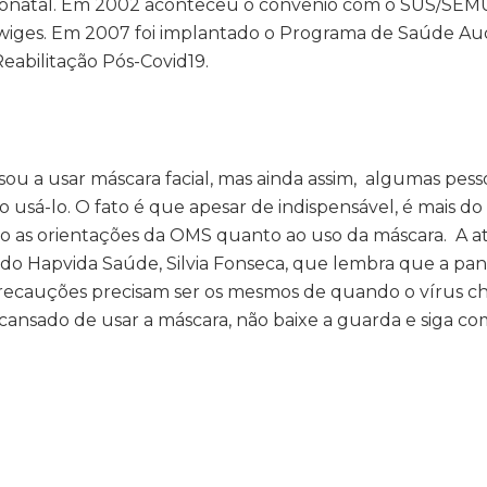
onatal. Em 2002 aconteceu o convênio com o SUS/SEM
dwiges. Em 2007 foi implantado o Programa de Saúde Aud
eabilitação Pós-Covid19.
ou a usar máscara facial, mas ainda assim, algumas pess
sá-lo. O fato é que apesar de indispensável, é mais do
 as orientações da OMS quanto ao uso da máscara. A at
 do Hapvida Saúde, Silvia Fonseca, que lembra que a pa
precauções precisam ser os mesmos de quando o vírus c
 cansado de usar a máscara, não baixe a guarda e siga co