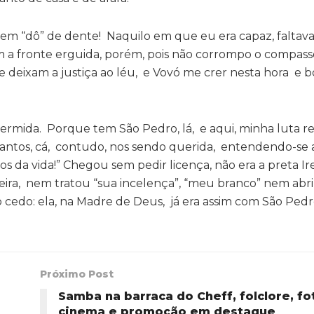
em “dô” de dente! Naquilo em que eu era capaz, faltava
m a fronte erguida, porém, pois não corrompo o compass
ue deixam a justiça ao léu, e Vovó me crer nesta hora e 
ermida. Porque tem São Pedro, lá, e aqui, minha luta ren
santos, cá, contudo, nos sendo querida, entendendo-se 
da vida!” Chegou sem pedir licença, não era a preta I
a, nem tratou “sua incelença”, “meu branco” nem abriu
ão cedo: ela, na Madre de Deus, já era assim com São Pedr
Próximo Post
Samba na barraca do Cheff, folclore, fo
cinema e promoção em destaque