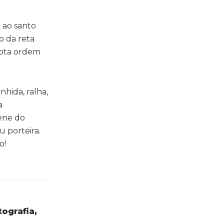
 ao santo
o da reta
bota ordem
hida, ralha,
a
rene do
 porteira.
o!
tografia,