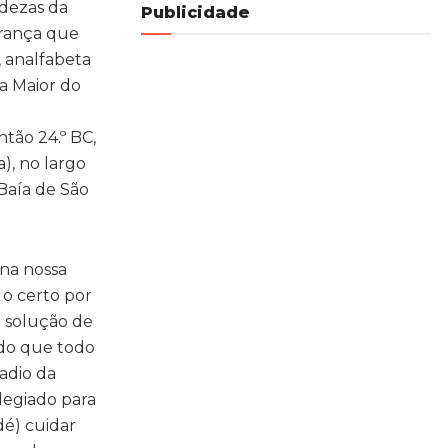
ndezas da
Publicidade
brança que
, analfabeta
a Maior do
tão 24.º BC,
), no largo
Baía de São
 na nossa
 o certo por
a solução de
 do que todo
adio da
legiado para
dé) cuidar