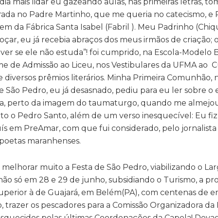
ia mais lidar eu gazeando aulas, nas primeiras letras, t
ada no Padre Martinho, que me queria no catecismo, e P
 da Fábrica Santa Isabel (Fabril ). Meu Padrinho (Chiqui
çar, eu já recebia abraços dos meus irmãos de criação; 
ver se ele não estuda”! foi cumprido, na Escola-Modelo 
me de Admissão ao Liceu, nos Vestibulares da UFMA ao 
e diversos prêmios literários. Minha Primeira Comunhão, n
 São Pedro, eu já desasnado, pediu para eu ler sobre o 
la, perto da imagem do taumaturgo, quando me almejou 
ito o Pedro Santo, além de um verso inesquecível: Eu fiz
o Luís em PreAmar, com que fui considerado, pelo jornalista
 poetas maranhenses.
melhorar muito a Festa de São Pedro, viabilizando o Lar
não só em 28 e 29 de junho, subsidiando o Turismo, a pro
 superior à de Guajará, em Belém(PA), com centenas de 
o, trazer os pescadores para a Comissão Organizadora da
 esquecidos pelas últimas Coordenações da Capela! Deva