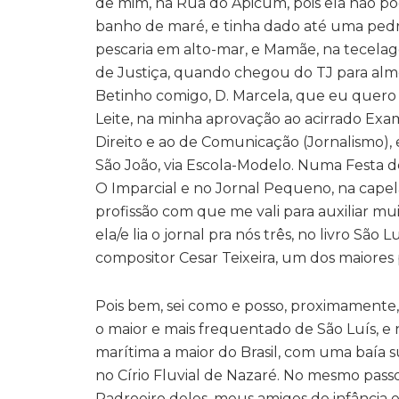
de mim, na Rua do Apicum, pois ela não pod
banho de maré, e tinha dado até uma pedr
pescaria em alto-mar, e Mamãe, na tecelagem
de Justiça, quando chegou do TJ para almo
Betinho comigo, D. Marcela, que eu quero 
Leite, na minha aprovação ao acirrado Exa
Direito e ao de Comunicação (Jornalismo), 
São João, via Escola-Modelo. Numa Festa de
O Imparcial e no Jornal Pequeno, na cape
profissão com que me vali para auxiliar mu
ela/e lia o jornal pra nós três, no livro Sã
compositor Cesar Teixeira, um dos maiores
Pois bem, sei como e posso, proximamente, 
o maior e mais frequentado de São Luís, e 
marítima a maior do Brasil, com uma baía
no Círio Fluvial de Nazaré. No mesmo pass
Padroeiro deles, meus amigos de infância