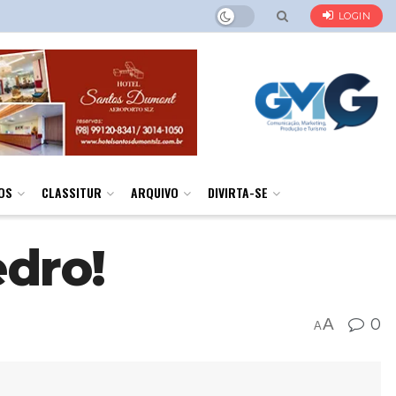
LOGIN
OS
CLASSITUR
ARQUIVO
DIVIRTA-SE
dro!
A
0
A