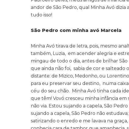
andor de São Pedro, qual Minha Avó dizia 
tudo isso!
São Pedro com minha avó Marc
Minha Avó tirava de letra, pois, mesmo anal
também, Luzia, em acender alegria e estr
mingau de todo o dia, antes de brilhar S
que ainda não foi, sabia de cor e salteado
distante: de Mizico, Medonho, ou Lorentino
para eu preservar seu destino, numa cai
céu do seu chão. Minha Avó tinha cada ide
que têm! Vovó cresceu minha infância em seu
não via. Estou sujando a capela, São Pedro é 
sujando a capela, São Pedro não estudava; a
satirizando o enredo e me lavava na graça
conhecia cara de tambor que amanhecia, sa