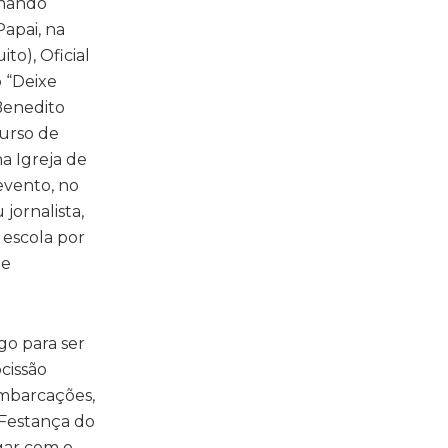
omando
apai, na
to), Oficial
o “Deixe
Benedito
Curso de
a Igreja de
evento, no
jornalista,
 escola por
 e
go para ser
cissão
embarcações,
 Festança do
gar com o