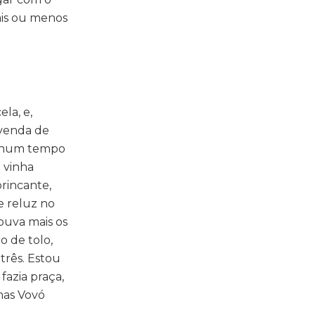
ais ou menos
la, e,
 venda de
o, num tempo
 vinha
brincante,
 reluz no
ouva mais os
o de tolo,
 três. Estou
fazia praça,
mas Vovó