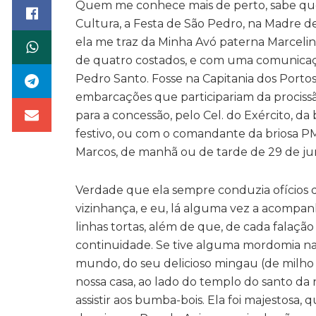
Quem me conhece mais de perto, sabe que 
Cultura, a Festa de São Pedro, na Madre d
ela me traz da Minha Avó paterna Marcelina 
de quatro costados, e com uma comunicaçã
Pedro Santo. Fosse na Capitania dos Porto
embarcações que participariam da procissão
para a concessão, pelo Cel. do Exército, da
festivo, ou com o comandante da briosa PM
Marcos, de manhã ou de tarde de 29 de ju
Verdade que ela sempre conduzia ofícios d
vizinhança, e eu, lá alguma vez a acompanh
linhas tortas, além de que, de cada falação
continuidade. Se tive alguma mordomia na
mundo, do seu delicioso mingau (de milho 
nossa casa, ao lado do templo do santo da 
assistir aos bumba-bois. Ela foi majestosa