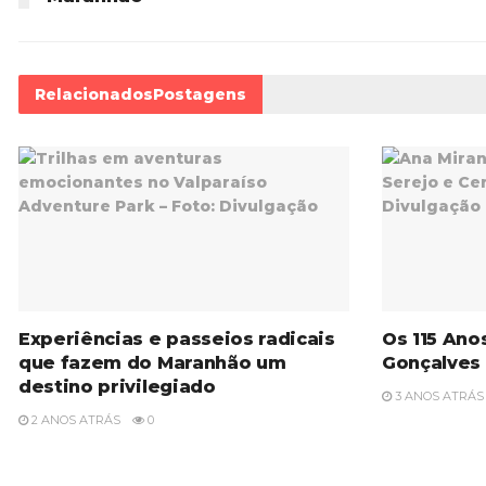
Relacionados
Postagens
Experiências e passeios radicais
Os 115 Ano
que fazem do Maranhão um
Gonçalves
destino privilegiado
3 ANOS ATRÁS
2 ANOS ATRÁS
0