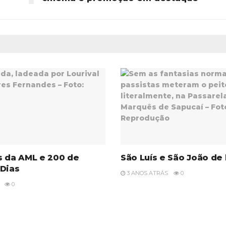
s da AML e 200 de
São Luís e São João de 
 Dias
3 ANOS ATRÁS
0
0