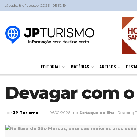
sábado, 8 of agosto, 2026 | 05:52:19
EDITORIAL
MATÉRIAS
ARTIGOS
DEST
Devagar com o 
por
JP Turismo
06/01/2026
no
Sotaque da Ilha
Reading T