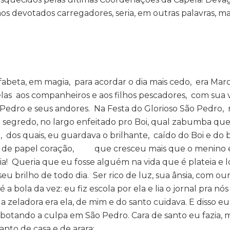
aos devotados carregadores, seria, em outras palavras, m
ela
fabeta, em magia, para acordar o dia mais cedo, era Marce
elas aos companheiros e aos filhos pescadores, com sua
ão Pedro e seus andores. Na Festa do Glorioso São Pedr
 o segredo, no largo enfeitado pro Boi, qual zabumba que
, dos quais, eu guardava o brilhante, caído do Boi e do 
xa de papel coração, que cresceu mais que o menino e
ia! Queria que eu fosse alguém na vida que é plateia e l
 brilho de todo dia. Ser rico de luz, sua ânsia, com our
a bola da vez: eu fiz escola por ela e lia o jornal pra nós
 zeladora era ela, de mim e do santo cuidava. E disso eu 
, botando a culpa em São Pedro. Cara de santo eu fazia, 
nto de casa e de arara: