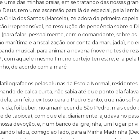
uma das minhas praias, em se tratando das nossas gra
e Deus, tem uma ascensão para lá de especial, pela lem
Cirila dos Santos (Marcela), zeladora da primeira capela
o irrepreensível, na resolução de pendência sobre o Di
s (para falar, pessoalmente, com o comandante, sobre as
 marítima e a fiscalização por conta da marujada), no en
 banda musical, para animar a novena (nove noites de reza
, com aquele mesmo fim, no cortejo terrestre, e a pela 
nho, de acordo com a maré.
atilografados pelas alunas da Escola Normal, residentes
ando de calca curta, não sabia até que ponto ela falava
 dela, um feito exitoso para o Pedro Santo, que não sofri
 vida, foi beber, no amanhecer de São Pedro, mais cedo
e de tapioca), com que ela, diariamente, ajudava no pass
nossa devoção, e, num banco da igrejinha, um lugar privi
, quando falou, comigo ao lado, para a Minha Madrinha (De