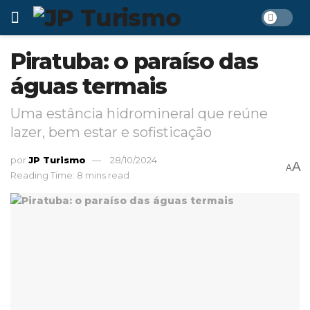
Piratuba: o paraíso das
águas termais
Uma estância hidromineral que reúne
lazer, bem estar e sofisticação
por
JP Turismo
28/10/2024
A
A
Reading Time: 8 mins read