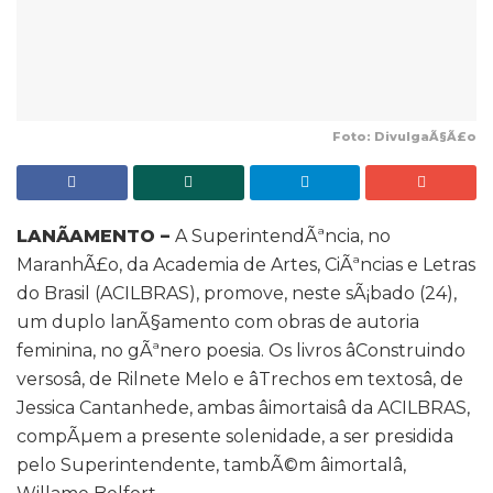
Foto: DivulgaÃ§Ã£o
LANÃAMENTO –
A SuperintendÃªncia, no
MaranhÃ£o, da Academia de Artes, CiÃªncias e Letras
do Brasil (ACILBRAS), promove, neste sÃ¡bado (24),
um duplo lanÃ§amento com obras de autoria
feminina, no gÃªnero poesia. Os livros âConstruindo
versosâ, de Rilnete Melo e âTrechos em textosâ, de
Jessica Cantanhede, ambas âimortaisâ da ACILBRAS,
compÃµem a presente solenidade, a ser presidida
pelo Superintendente, tambÃ©m âimortalâ,