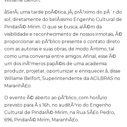
Willame Belfort.
âSerÃ¡ uma tarde poÃ©tica, jÃ¡ prÃ³ximo do pÃ´r do
sol, diretamente do belÃ­sismo Engenho Cultural de
PindarÃ©-Mirim. O que se busca, alÃ©m da
visibilidade e reconhecimento de nossos irmotais, Ã©
proporcionar ao pÃºblico presente o contato direto
com as autoras e suas obras, de modo Ã­ntimo, tal
como uma conversa entre amigos. Afinal, esse Ã©
um dos inÃºmeros papÃ©is de uma academia:
produzir, projetar, oportunizar e enriquecer.â, disse
Willame Belfort, Superintendente da ACILBRAS no
MaranhÃ£o.
O evento Ã© aberto ao pÃºblico, com horÃ¡rio
previsto para Ã s 16h, no auditÃ³rio do Engenho
Cultural de PindarÃ©-Mirim, na Rua SÃ£o Pedro,
696, PindarÃ© Mirim, MaranhÃ£o.