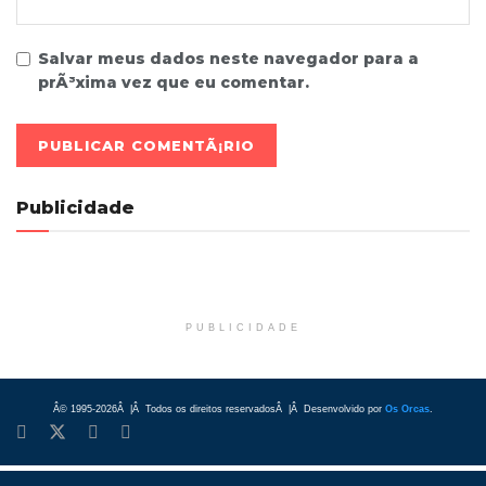
Salvar meus dados neste navegador para a
prÃ³xima vez que eu comentar.
Publicidade
PUBLICIDADE
Â© 1995-2026Â |Â Todos os direitos reservadosÂ |Â Desenvolvido por
Os Orcas
.