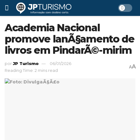
Academia Nacional
promove lanÃ§amento de
livros em PindarÃ©-mirim
por
JP Turismo
06/01/2026
A
A
Reading Time: 2 mins read