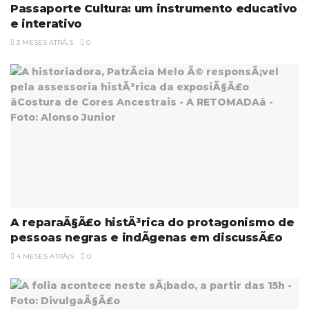
Passaporte Cultura: um instrumento educativo
e interativo
3 MESES ATRÃ¡S
0
A reparaÃ§Ã£o histÃ³rica do protagonismo de
pessoas negras e indÃ­genas em discussÃ£o
4 MESES ATRÃ¡S
0