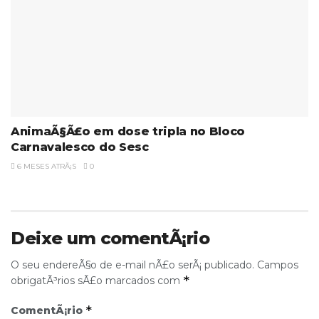
AnimaÃ§Ã£o em dose tripla no Bloco
Carnavalesco do Sesc
6 MESES ATRÃ¡S
0
Deixe um comentÃ¡rio
O seu endereÃ§o de e-mail nÃ£o serÃ¡ publicado.
Campos
*
obrigatÃ³rios sÃ£o marcados com
*
ComentÃ¡rio