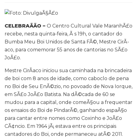
CELEBRAÃÃO –
O Centro Cultural Vale MaranhÃ£o
recebe, nesta quinta-feira, Ã s 19h, o cantador do
Bumba Meu Boi Unidos de Santa FÃ©, Mestre CirÃ­
aco, para comemorar 55 anos de cantorias no SÃ£o
JoÃ£o.
Mestre CirÃ­aco iniciou sua caminhada na brincadeira
de boi com 8 anos de idade, como caboclo de pena
no Boi de Seu EnÃ©zio, no povoado de Nova Iorque,
em SÃ£o JoÃ£o Batista. Na dÃ©cada de 60 se
mudou para a capital, onde comeÃ§ou a frequentar
os ensaios do Boi de PindarÃ©, ganhando espaÃ§o
para cantar entre nomes como Coxinho e JoÃ£o
CÃ¢ncio. Em 1964 jÃ¡ estava entre os principais
cantadores do Boi, onde permaneceu atÃ© 2011.