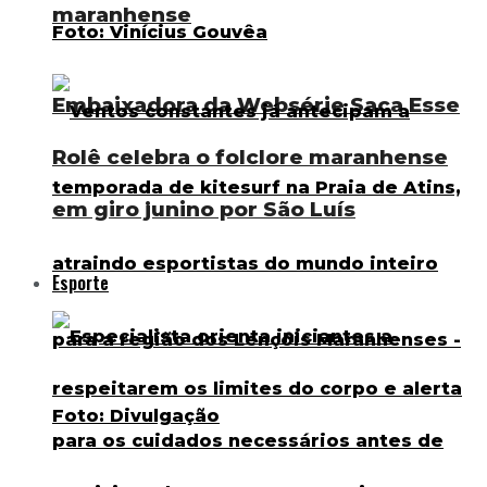
maranhense
Embaixadora da Websérie Saca Esse
Rolê celebra o folclore maranhense
em giro junino por São Luís
Esporte