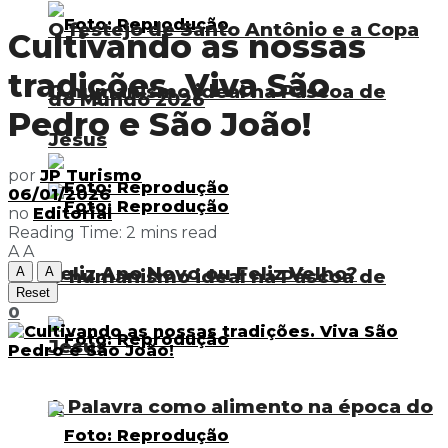
O festejo de Santo Antônio e a Copa
Cultivando as nossas
tradições. Viva São
O humanismo ideal na Páscoa de
do Mundo 2026
Pedro e São João!
Jesus
por
JP Turismo
06/01/2026
no
Editorial
Reading Time: 2 mins read
A
A
Feliz Ano Novo ou Feliz Velho?
A
A
O humanismo ideal na Páscoa de
Reset
0
Jesus
A Palavra como alimento na época do