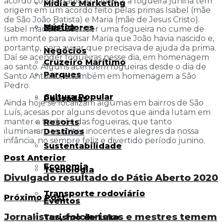
acordo com a tradição católica, a fogueira junina tem
Mídia e Marketing
origem em um acordo feito pelas primas Isabel (mãe
de São João Batista) e Maria (mãe de Jesus Cristo).
Música
Bastidores
Isabel mandou acender uma fogueira no cume de
um monte para avisar Maria que João havia nascido e,
portanto, para avisar que precisava de ajuda da prima.
Negócios
Daí se acender fogueiras nesse dia, em homenagem
Cruzeiro Marítimo
ao santo. Alguns acendem fogueiras desde o dia de
Parques
Santo Antônio, e também em homenagem a São
Pedro.
Cultura Popular
Pousadas
Ainda hoje se localizam algumas em bairros de São
Luís, acesas por alguns devotos que ainda lutam em
manter a tradição das fogueiras, que tanto
Resorts
iluminaram as noites inocentes e alegres da nossa
Destinos
infância, no sempre feliz e divertido período junino.
Sustentabilidade
Post Anterior
Economia
Tecnologia
Divulgado resultado do Pátio Aberto 2020
Transporte rodoviário
Próximo Post
Eventos
Jornalistas, folcloristas e mestres temem
Turismo de Luxo