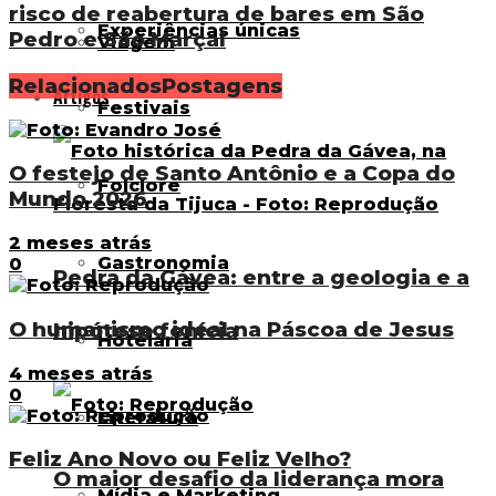
risco de reabertura de bares em São
Experiências únicas
Pedro e São Marçal
Viagem
Relacionados
Postagens
Artigos
Festivais
O festejo de Santo Antônio e a Copa do
Folclore
Mundo 2026
2 meses atrás
Gastronomia
0
Pedra da Gávea: entre a geologia e a
O humanismo ideal na Páscoa de Jesus
hipótese fenícia
Hotelaria
4 meses atrás
0
Literatura
Feliz Ano Novo ou Feliz Velho?
O maior desafio da liderança mora
Mídia e Marketing