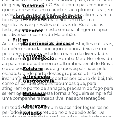
de geração a geração. O Brasil, como país continental
Destinos
que é, apresenta uma característica pluricultural, em
razão da ação das múltiplas etnias que alicerçaram a
com união e competência
Economia
formação cultural do brasileiro. Uma das mais
significativas expressões culturais do Brasil são os
festejos juninos, que nesta semana atingem o ápice
Eventos
nos diversos recantos do Maranhão.
Matérias
Experiências únicas
Aos festejos são associadas as manifestações culturais,
também chamadas por aqui de brincadeiras, e que
possuem, em nosso estado, a marca da diversidade.
Festivais
Agronegócio
Dentre todas, destaca-se o Bumba-Meu-Boi, elevado
ao patamar de patrimônio cultural imaterial do Brasil,
Folclore
e que possui centenas de grupos espalhados pelo
estado. Grande parte desses grupos se utiliza de
Artesanato
instrumentos musicais cobertos por couro de boi, tais
Gastronomia
como os pandeirões e as zabumbas que, para
atingirem o ponto de afinação, precisam do fogo para
serem percutidos. Dessa forma, a fogueira sempre foi
Hotelaria
Aventura
uma companheira inseparável nas apresentações.
Literatura
Em todo o Brasil, é comum se acender fogueiras no
período junino, sobretudo no dia de São João. De
Aviação