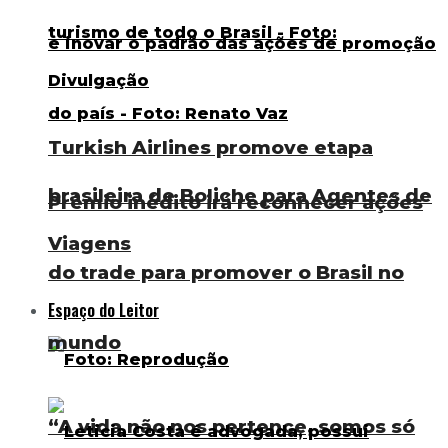
Turkish Airlines promove etapa
brasileira de Boliche para Agentes de
Prêmio inédito irá reconhecer ações
Viagens
do trade para promover o Brasil no
Espaço do Leitor
mundo
“A vida não nos pertence, somos só