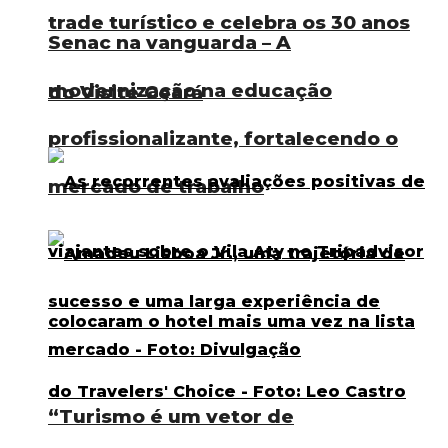
trade turístico e celebra os 30 anos
Senac na vanguarda – A
modernização na educação
do Visite Ceará
profissionalizante, fortalecendo o
mercado de trabalho
“Turismo é um vetor de