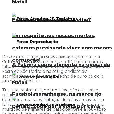
Natal!
Feliz Ano Novo ou Feliz Velho?
Em respeito aos nossos mortos,
estamos precisando viver com menos
Desde que começou suas atividades, em prol da
corrupção!
Cultura Popular Maranhense, o JP Turismo nunca
A Palavra como alimento na época do
faltou na cobertura das atividades que antecedem a
Festa de São Pedro e no seu grandioso dia,
acompanhando de perto o fecho de ouro do ciclo
junino em São Luís.
Natal!
Trata-se, realmente, de uma tradição cultural e
Futebol maranhense, na marca do
religiosa das mais preciosas, por seus devotos e por
observadores, na ostentação de duas procissões (a
terrestre e a marítima), um largo tomado por uma
pênalti, pode dar a volta por cima
multidão de milhares de participantes e a louvação