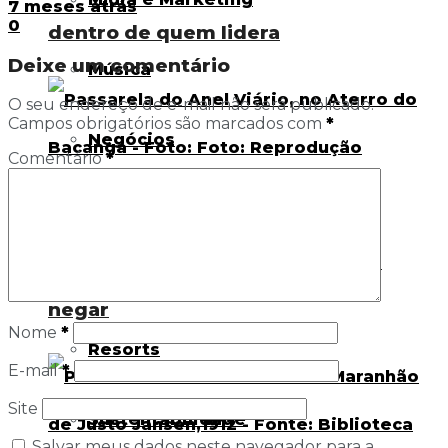
7 meses atrás
0
dentro de quem lidera
Deixe um comentário
Música
O seu endereço de e-mail não será publicado.
Campos obrigatórios são marcados com
*
Negócios
Comentário
*
Parques
Passarela em São Luís: o espaço
sagrado que a cidade insiste em
Pousadas
negar
Nome
*
Resorts
E-mail
*
Site
Sustentabilidade
Salvar meus dados neste navegador para a