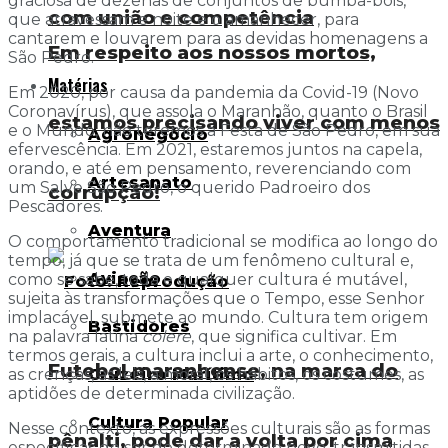
graciosa de dezenas de conjuntos de bumba-bois,
com união e competência
que atravessam e noite e o amanhecer, para
cantarem e louvarem para as devidas homenagens a
Em respeito aos nossos mortos,
São Pedro.
Matérias
Em 2020, por causa da pandemia da Covid-19 (Novo
Coronavírus), que assola o Maranhão, quanto o Brasil
estamos precisando viver com menos
e o Mundo, não teremos a Festa de São Pedro, em sua
Agronegócio
efervescência. Em 2021, estaremos juntos na capela,
orando, e até em pensamento, reverenciando com
Artesanato
um Salve São Pedro, o querido Padroeiro dos
corrupção!
Pescadores.
Aventura
O comportamento tradicional se modifica ao longo do
tempo, já que se trata de um fenômeno cultural e,
Aviação
como se sabe, toda e qualquer cultura é mutável,
sujeita às transformações que o Tempo, esse Senhor
implacável, submete ao mundo. Cultura tem origem
Bastidores
na palavra latina
colere
, que significa cultivar. Em
termos gerais, a cultura inclui a arte, o conhecimento,
Futebol maranhense, na marca do
Cruzeiro Marítimo
as crenças, as leis, a moral, os hábitos, os costumes, as
aptidões de determinada civilização.
Cultura Popular
Nesse contexto, as expressões culturais são as formas
pênalti, pode dar a volta por cima
específicas de ser de determinado povo, transmitidas