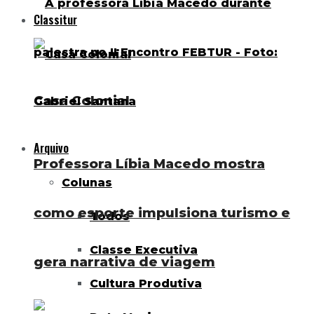
Classitur
Casa Colonial
Arquivo
Professora Líbia Macedo mostra
Colunas
como esporte impulsiona turismo e
Todos
Classe Executiva
gera narrativa de viagem
Cultura Produtiva