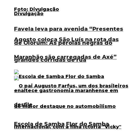
Favela leva para avenida “Presentes
Agosto coloca São Luís na rota das
de Olorum: As pérolas negras do
Maranhão são carregadas de Axé”
grandes corridas de rua
Escola de Samba Flor do Samba